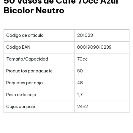
50 Vasos de Café 70cc Azul
Bicolor Neutro
Código de artículo
201023
Código EAN
8001909010239
Tamaño/Capacidad
70cc
Productos por paquete
50
Paquetes por caja
48
Peso de la caja
1,7
Cajas por palé
24×2