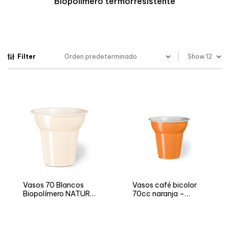
Biopolímero termorresistente
Filter
Show
Vasos 70 Blancos
Vasos café bicolor
Biopolímero NATURIA
70cc naranja –
BIO
Versión NEUTRO y
FIESTA