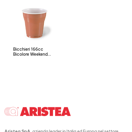
Bicchieri 166cc
Bicolore Weekend
Time
Aristea SpA
, azienda leader in Italia ed Europa nel settore