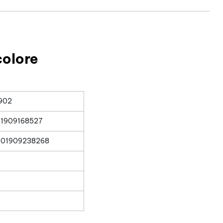
colore
902
1909168527
01909238268