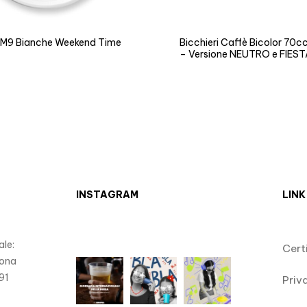
 M9 Bianche Weekend Time
Bicchieri Caffè Bicolor 70c
– Versione NEUTRO e FIEST
INSTAGRAM
LINK
le:
Cert
Zona
91
Priv
)