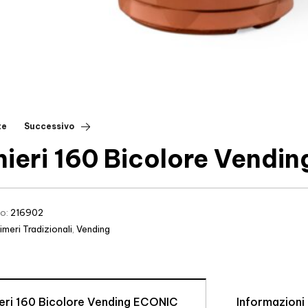
te
Successivo
hieri 160 Bicolore Vendi
lo:
216902
imeri Tradizionali
,
Vending
ieri 160 Bicolore Vending ECONIC
Informazioni