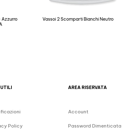
c Azzurro
Vassoi 2 Scomparti Bianchi Neutro
A
 UTILI
AREA RISERVATA
ificazioni
Account
acy Policy
Password Dimenticata