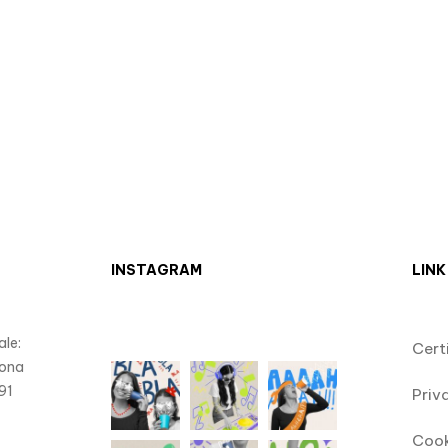
INSTAGRAM
LINK
le:
Cert
Zona
91
Priv
)
Cook