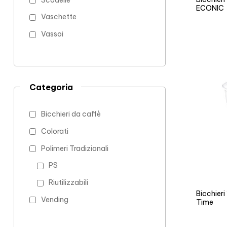
Scodelle
ECONIC
Vaschette
Vassoi
Categoria
Bicchieri da caffè
Colorati
Polimeri Tradizionali
PS
Riutilizzabili
Bicchier
Vending
Time