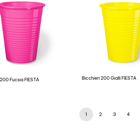
Bicchieri 200 Gialli FIESTA
i 200 Fucsia FIESTA
1
2
3
4