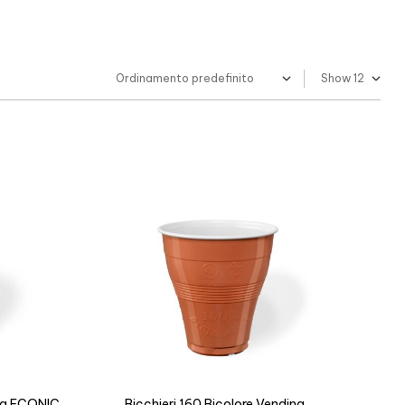
Show
ing ECONIC
Bicchieri 160 Bicolore Vending