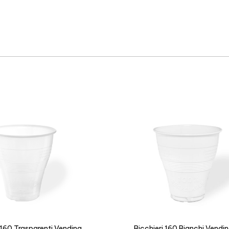
 160 Trasparenti Vending
Bicchieri 160 Bianchi Vend