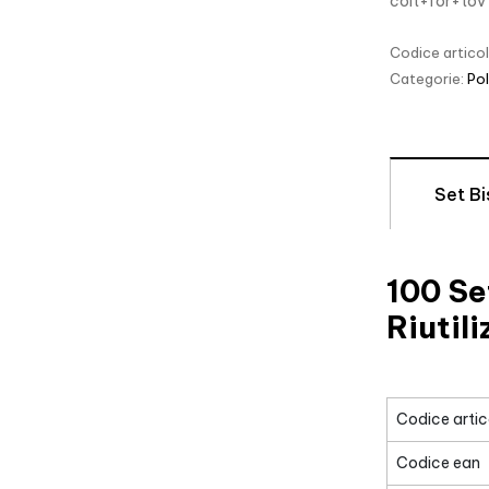
colt+for+tov
Codice artico
Categorie:
Pol
Set Bi
100 Se
Riutili
Codice artic
Codice ean