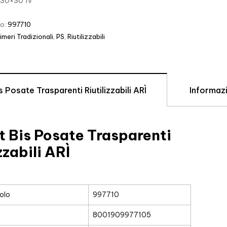
 30×30 1v
lo:
997710
imeri Tradizionali
,
PS
,
Riutilizzabili
s Posate Trasparenti Riutilizzabili ARÌ
Informazi
t Bis Posate Trasparenti
zzabili ARÌ
olo
997710
8001909977105