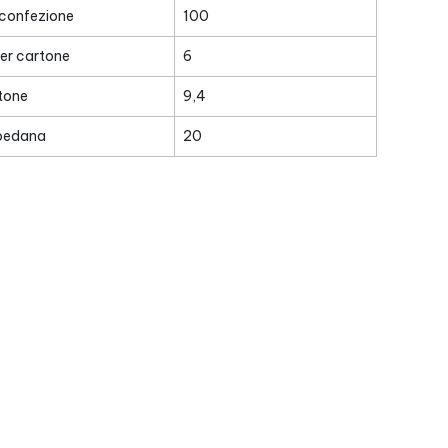
 confezione
100
er cartone
6
tone
9,4
 pedana
20