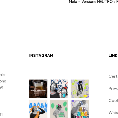
Mela – Versione NEUTRO e 
INSTAGRAM
LINK
le:
Cert
Zona
91
Priv
)
Cook
Whis
11