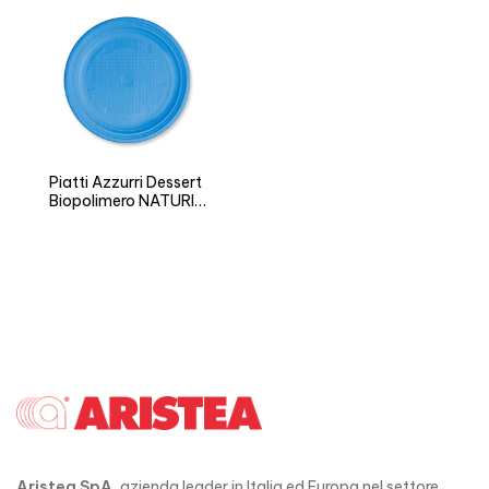
Piatti Azzurri Dessert
Biopolimero NATURIA
BIO
Aristea SpA
, azienda leader in Italia ed Europa nel settore