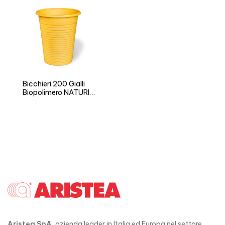
Bicchieri 200 Gialli
Biopolimero NATURIA
BIO
Aristea SpA
, azienda leader in Italia ed Europa nel settore