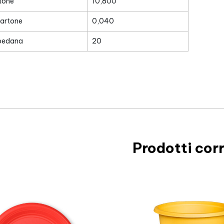
tone
10,800
cartone
0,040
 pedana
20
Prodotti corr