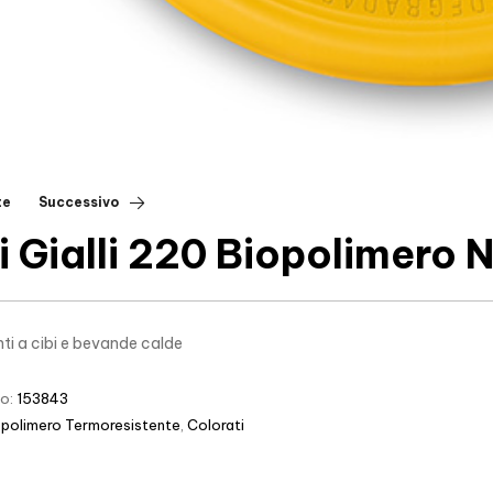
te
Successivo
ti Gialli 220 Biopolimero
nti a cibi e bevande calde
lo:
153843
opolimero Termoresistente
,
Colorati