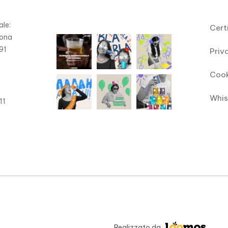
le:
Cert
Zona
91
Priv
)
Cook
Whis
11
Realizzato da