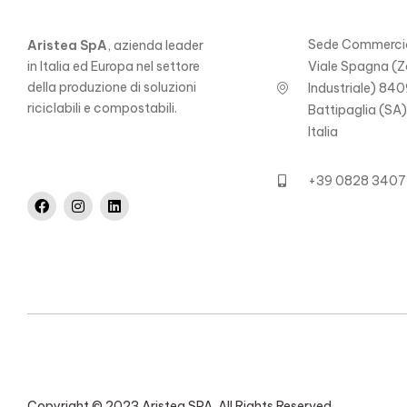
Sede Commercia
Aristea SpA
, azienda leader
in Italia ed Europa nel settore
Viale Spagna (
della produzione di soluzioni
Industriale) 840
riciclabili e compostabili.
Battipaglia (SA
Italia
+39 0828 3407
Copyright © 2023 Aristea SPA. All Rights Reserved.