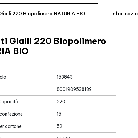
 Gialli 220 Biopolimero NATURIA BIO
Informazio
tti Gialli 220 Biopolimero
IA BIO
olo
153843
8001909538139
Capacità
220
 confezione
15
er cartone
52