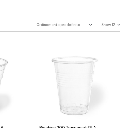
Show
LA
Bicchieri 200 Trasparenti PLA