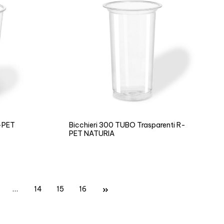
R-PET
Bicchieri 300 TUBO Trasparenti R-
PET NATURIA
…
14
15
16