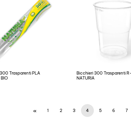
i 300 Trasparenti PLA
Bicchieri 300 Trasparenti 
 BIO
NATURIA
1
2
3
4
5
6
7