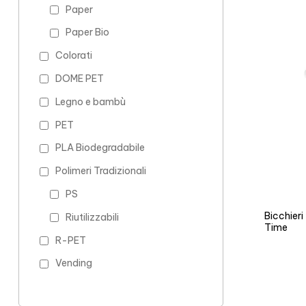
Paper
Paper Bio
Colorati
DOME PET
Legno e bambù
PET
PLA Biodegradabile
Polimeri Tradizionali
PS
Bicchier
Riutilizzabili
Time
R-PET
Vending