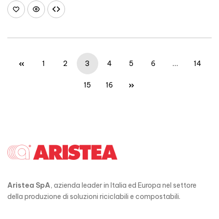
1
2
3
4
5
6
…
14
15
16
Aristea SpA
, azienda leader in Italia ed Europa nel settore
della produzione di soluzioni riciclabili e compostabili.