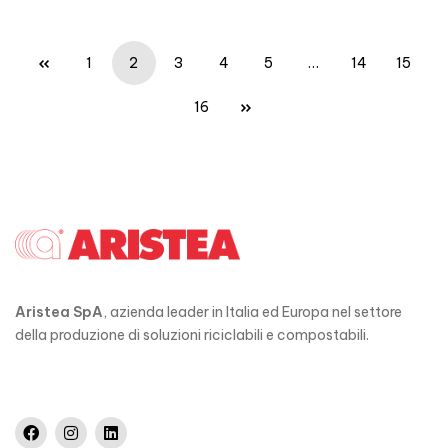
1
2
3
4
5
…
14
15
16
Aristea SpA
, azienda leader in Italia ed Europa nel settore
della produzione di soluzioni riciclabili e compostabili.