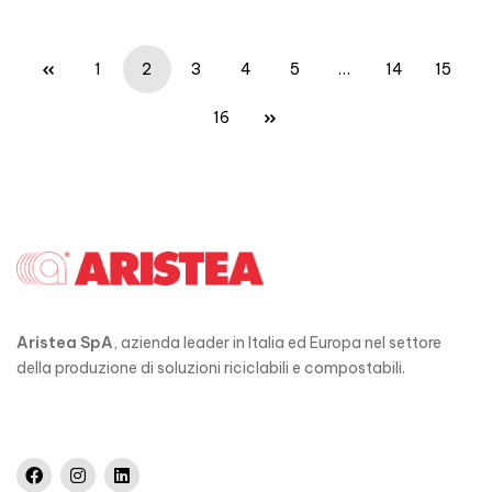
1
2
3
4
5
…
14
15
16
Aristea SpA
, azienda leader in Italia ed Europa nel settore
della produzione di soluzioni riciclabili e compostabili.