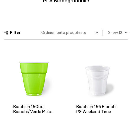
egradabile
Biopolime
Filter
Show
Bicchieri 160cc
Bicchieri 166 Bianchi
Bianchi/Verde Mela
PS Weekend Time
ARI Vending LL