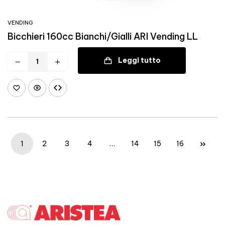
VENDING
Bicchieri 160cc Bianchi/Gialli ARI Vending LL
Leggi tutto
1
2
3
4
…
14
15
16