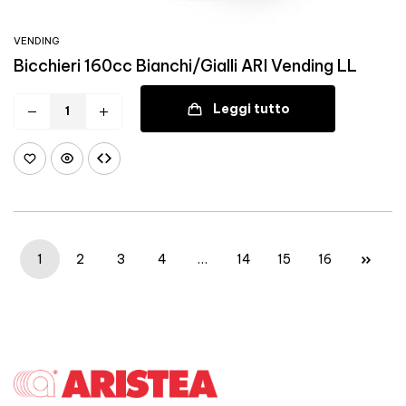
VENDING
Bicchieri 160cc Bianchi/Gialli ARI Vending LL
Leggi tutto
1
2
3
4
…
14
15
16