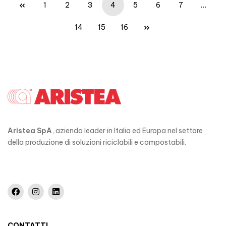
1
2
3
4
5
6
7
…
14
15
16
Aristea SpA
, azienda leader in Italia ed Europa nel settore
della produzione di soluzioni riciclabili e compostabili.
CONTATTI