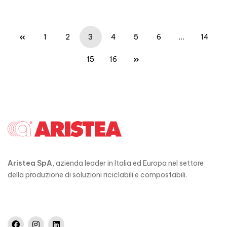
1
2
3
4
5
6
…
14
15
16
Aristea SpA
, azienda leader in Italia ed Europa nel settore
della produzione di soluzioni riciclabili e compostabili.