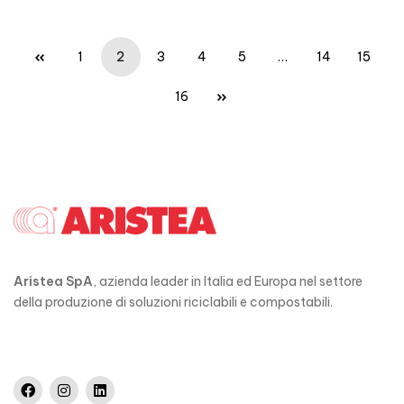
1
2
3
4
5
…
14
15
16
Aristea SpA
, azienda leader in Italia ed Europa nel settore
della produzione di soluzioni riciclabili e compostabili.