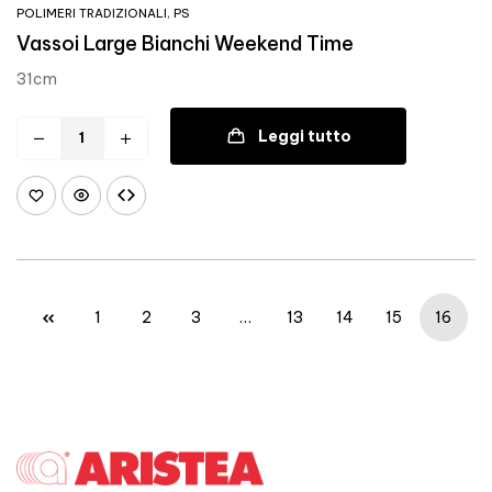
POLIMERI TRADIZIONALI
,
PS
Vassoi Large Bianchi Weekend Time
31cm
Leggi tutto
1
2
3
…
13
14
15
16