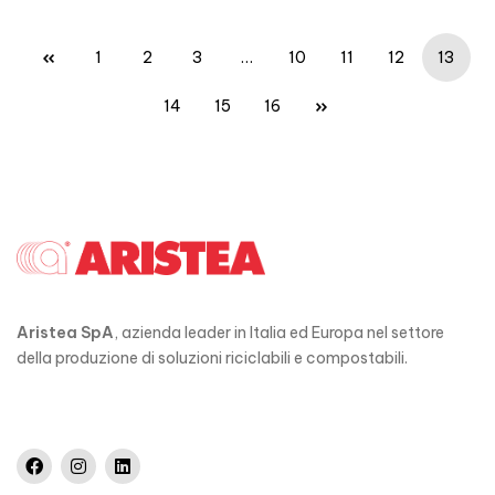
1
2
3
…
10
11
12
13
14
15
16
Aristea SpA
, azienda leader in Italia ed Europa nel settore
della produzione di soluzioni riciclabili e compostabili.