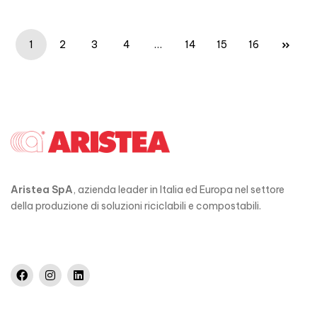
1
2
3
4
…
14
15
16
Aristea SpA
, azienda leader in Italia ed Europa nel settore
della produzione di soluzioni riciclabili e compostabili.